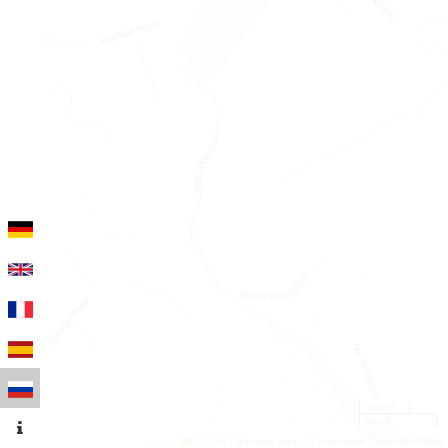
100 m
500 ft
Leaflet
|
Данные карты © участники OpenStreetMap