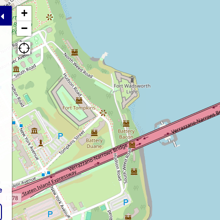
+
−
e