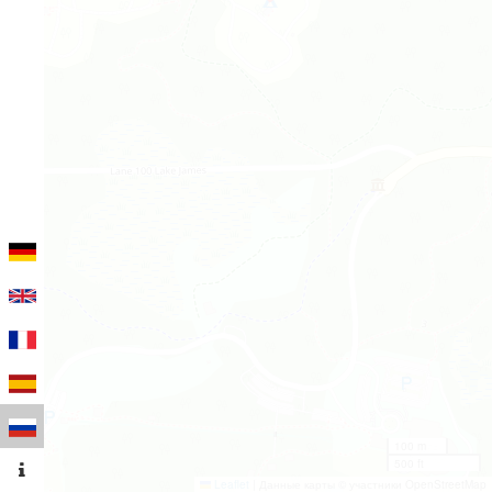
100 m
500 ft
Leaflet
|
Данные карты © участники OpenStreetMap