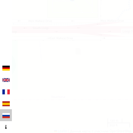
100 m
500 ft
Leaflet
|
Данные карты © участники OpenStreetMap