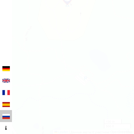
100 m
500 ft
Leaflet
|
Данные карты © участники OpenStreetMap