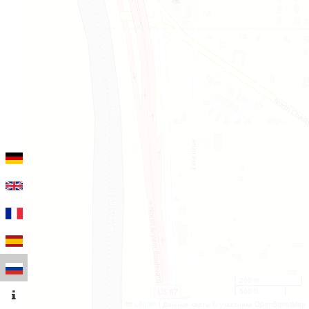
200 m
500 ft
Leaflet
|
Данные карты © участники OpenStreetMap