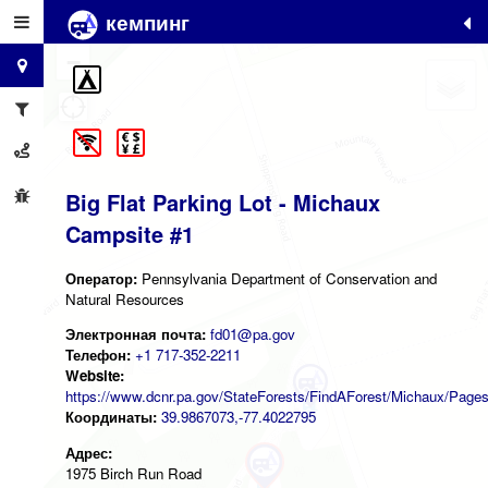
кемпинг
+
−
Big Flat Parking Lot - Michaux
Campsite #1
Оператор:
Pennsylvania Department of Conservation and
Natural Resources
Электронная почта:
fd01@pa.gov
Телефон:
+1 717-352-2211
Website:
https://www.dcnr.pa.gov/StateForests/FindAForest/Michaux/Page
Координаты:
39.9867073,-77.4022795
Адрес:
1975 Birch Run Road