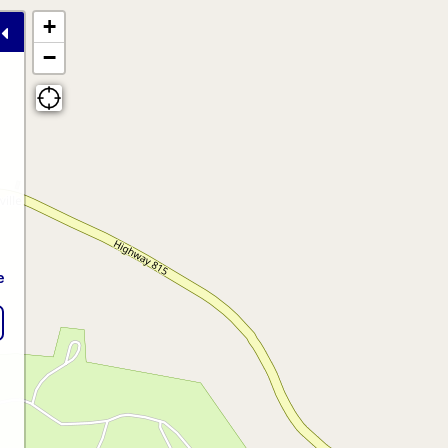
+
−
e