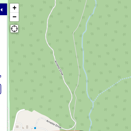
+
−
e