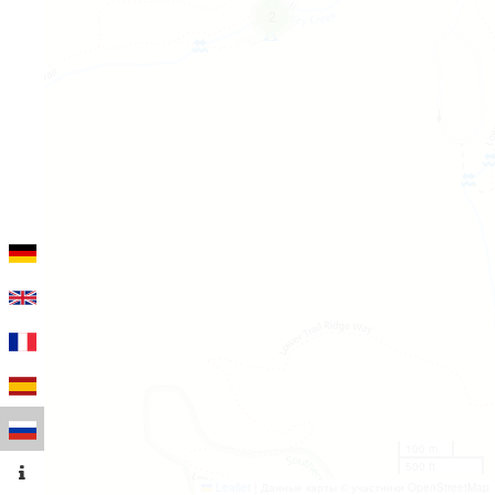
2
100 m
500 ft
Leaflet
|
Данные карты © участники OpenStreetMap