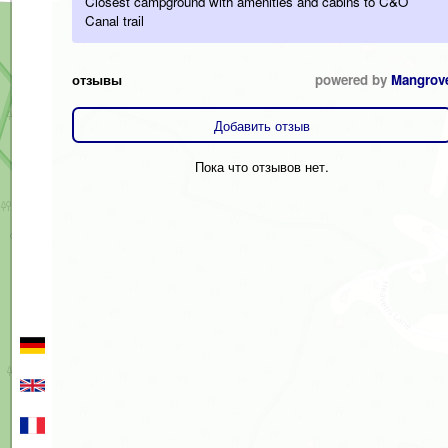
Closest campground with amenities and cabins to C&O
Canal trail
отзывы
powered by
Mangrov
Добавить отзыв
Пока что отзывов нет.