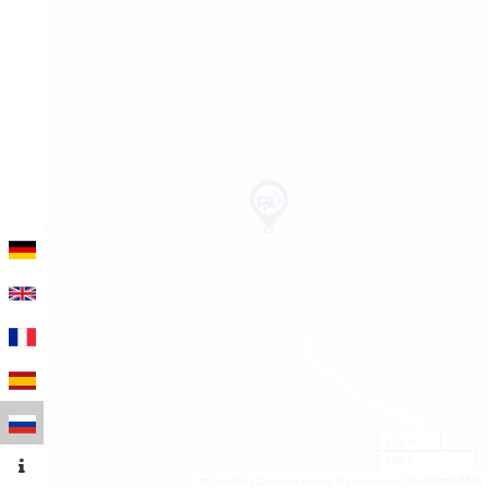
100 m
500 ft
Leaflet
|
Данные карты © участники OpenStreetMap