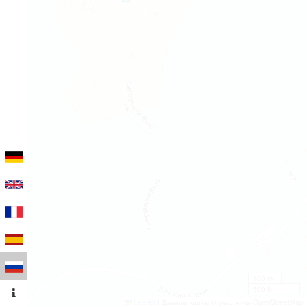
100 m
500 ft
Leaflet
|
Данные карты © участники OpenStreetMap