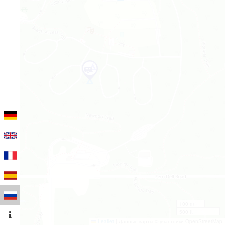
100 m
500 ft
Leaflet
|
Данные карты © участники OpenStreetMap