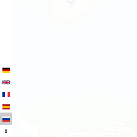
100 m
500 ft
Leaflet
|
Данные карты © участники OpenStreetMap