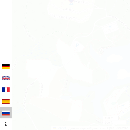
100 m
500 ft
Leaflet
|
Данные карты © участники OpenStreetMap