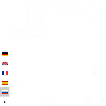
100 m
500 ft
Leaflet
|
Данные карты © участники OpenStreetMap