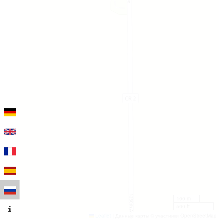
100 m
500 ft
Leaflet
|
Данные карты © участники OpenStreetMap