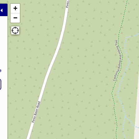
+
−
e