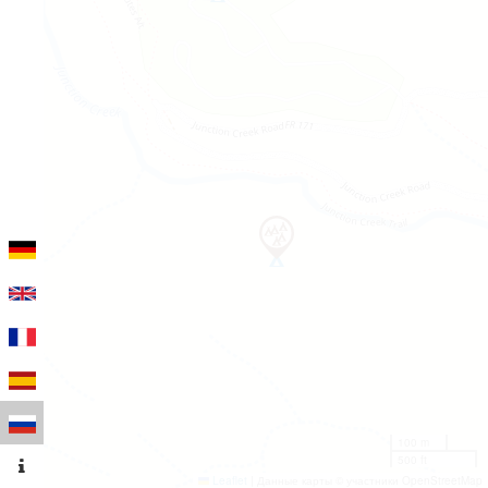
100 m
500 ft
Leaflet
|
Данные карты © участники OpenStreetMap