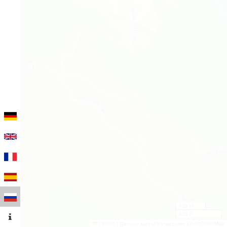
100 m
500 ft
Leaflet
|
Данные карты © участники OpenStreetMap