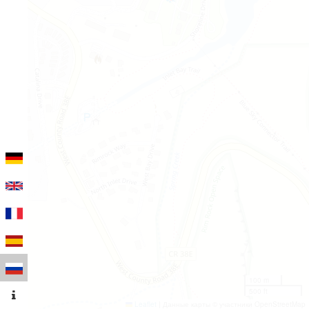
100 m
500 ft
Leaflet
|
Данные карты © участники OpenStreetMap