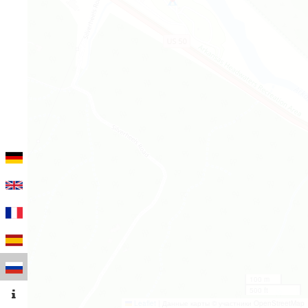
100 m
500 ft
Leaflet
|
Данные карты © участники OpenStreetMap