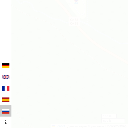
100 m
500 ft
Leaflet
|
Данные карты © участники OpenStreetMap