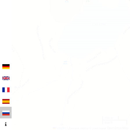
100 m
500 ft
Leaflet
|
Данные карты © участники OpenStreetMap