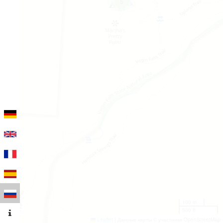
5
100 m
500 ft
Leaflet
|
Данные карты © участники OpenStreetMap