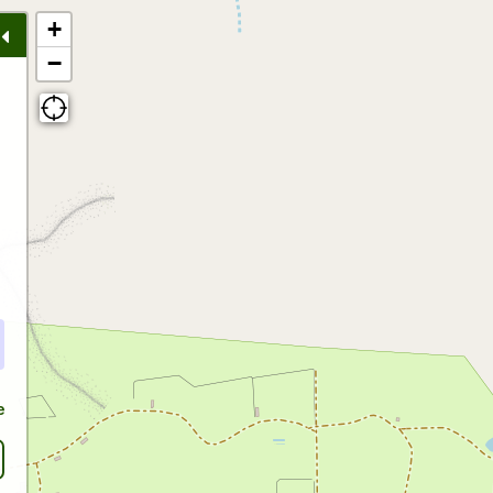
+
−
e