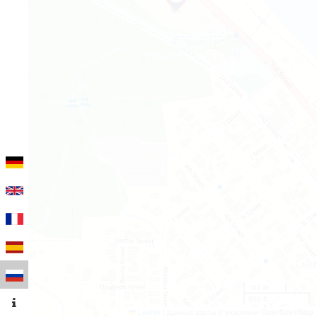
100 m
500 ft
Leaflet
|
Данные карты © участники OpenStreetMap