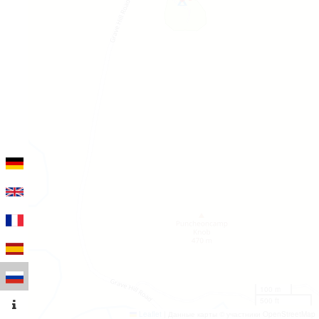
100 m
500 ft
Leaflet
|
Данные карты © участники OpenStreetMap