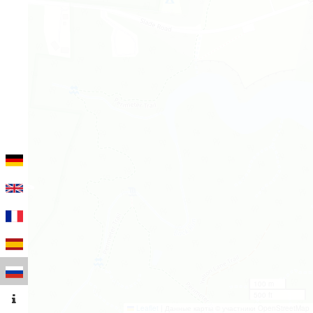
100 m
500 ft
Leaflet
|
Данные карты © участники OpenStreetMap