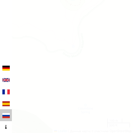
100 m
500 ft
Leaflet
|
Данные карты © участники OpenStreetMap