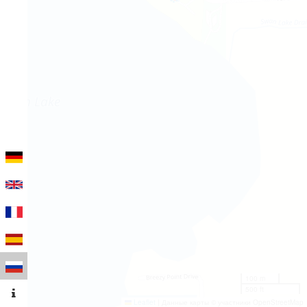
100 m
500 ft
Leaflet
|
Данные карты © участники OpenStreetMap