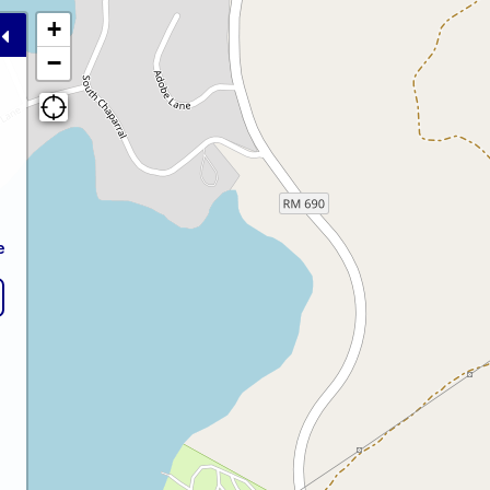
+
−
e