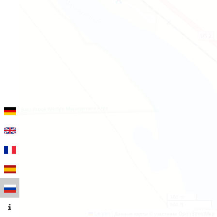
100 m
500 ft
Leaflet
|
Данные карты © участники OpenStreetMap