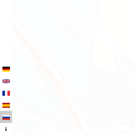
100 m
500 ft
Leaflet
|
Данные карты © участники OpenStreetMap