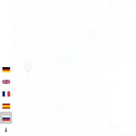
100 m
500 ft
Leaflet
|
Данные карты © участники OpenStreetMap