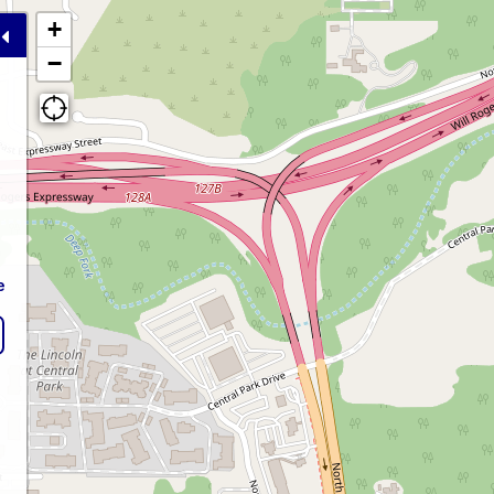
+
−
e