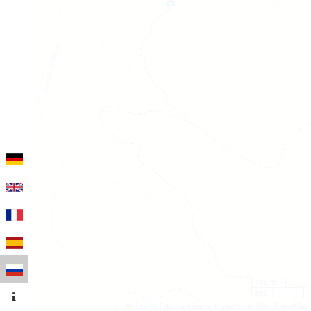
100 m
500 ft
Leaflet
|
Данные карты © участники OpenStreetMap