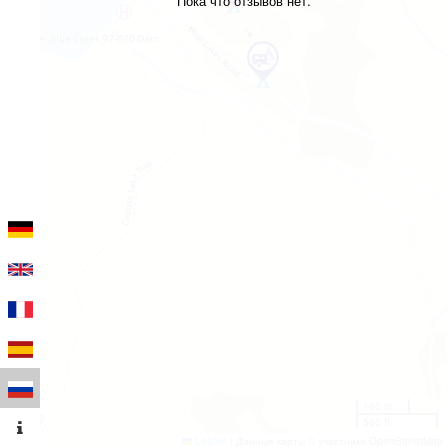
Пока что отзывов нет.
100 m
500 ft
Leaflet
|
Данные карты © участники OpenStreetMap