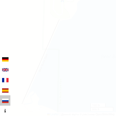
100 m
500 ft
Leaflet
|
Данные карты © участники OpenStreetMap