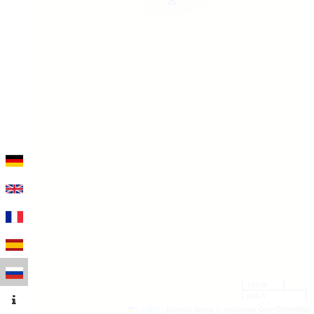
100 m
500 ft
Leaflet
|
Данные карты © участники OpenStreetMap