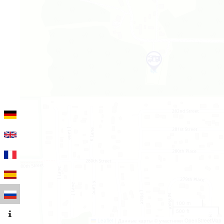
100 m
500 ft
Leaflet
|
Данные карты © участники OpenStreetMap