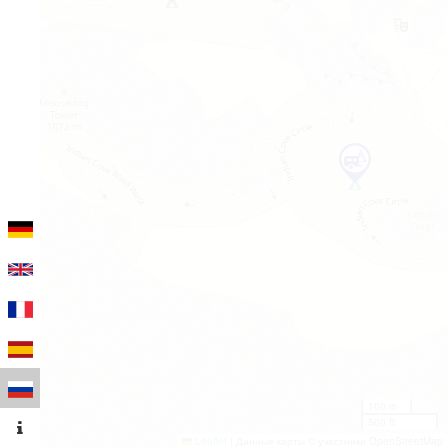
100 m
500 ft
Leaflet
|
Данные карты © участники OpenStreetMap