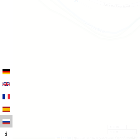
100 m
500 ft
Leaflet
|
Данные карты © участники OpenStreetMap