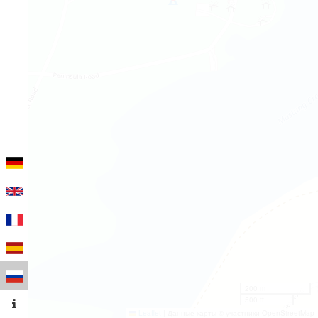
200 m
500 ft
Leaflet
|
Данные карты © участники OpenStreetMap