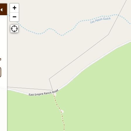
+
−
e