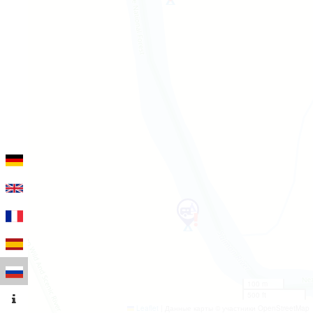
100 m
500 ft
Leaflet
|
Данные карты © участники OpenStreetMap