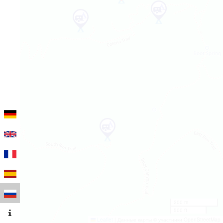
200 m
500 ft
Leaflet
|
Данные карты © участники OpenStreetMap