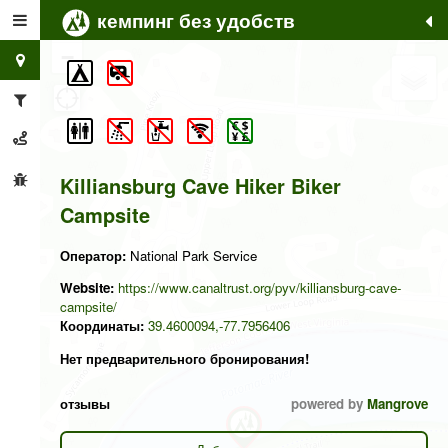
кемпинг без удобств
+
−
Killiansburg Cave Hiker Biker
Campsite
Оператор:
National Park Service
Website:
https://www.canaltrust.org/pyv/killiansburg-cave-
campsite/
Координаты:
39.4600094,-77.7956406
Нет предварительного бронирования!
отзывы
powered by
Mangrove