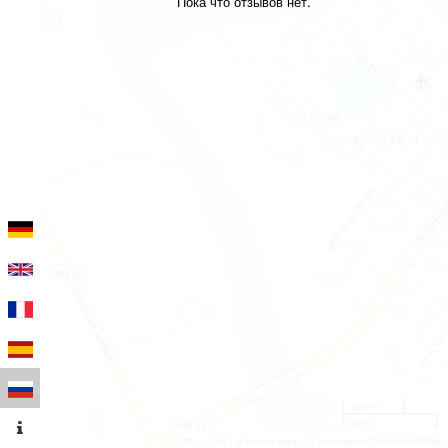
Пока что отзывов нет.
100 m
500 ft
Leaflet
|
Данные карты © участники OpenStreetMap